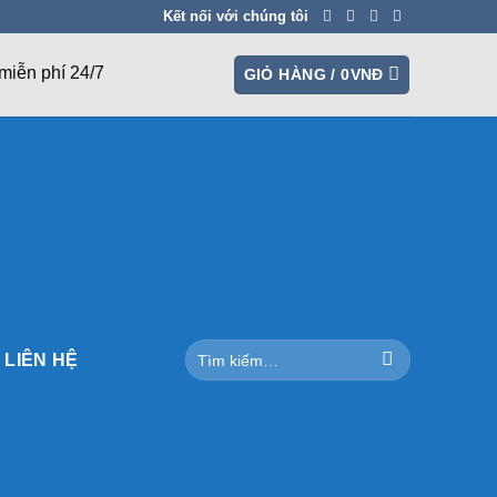
Kết nối với chúng tôi
miễn phí 24/7
GIỎ HÀNG /
0
VNĐ
Tìm
LIÊN HỆ
kiếm: