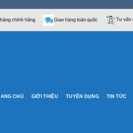
 hàng chính hãng
Giao hàng toàn quốc
Tư vấn 
RANG CHỦ
GIỚI THIỆU
TUYỂN DỤNG
TIN TỨC