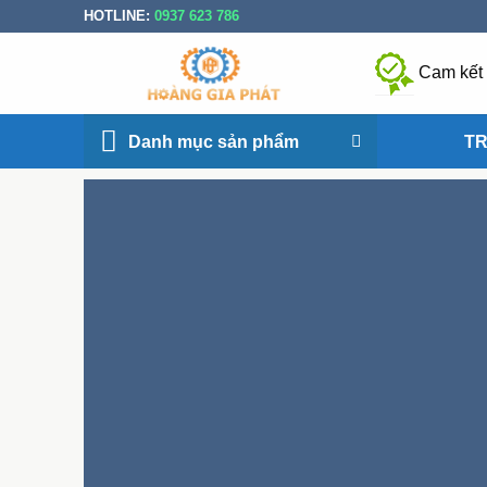
Bỏ
HOTLINE:
0937 623 786
qua
nội
Cam kết
dung
Danh mục sản phẩm
T