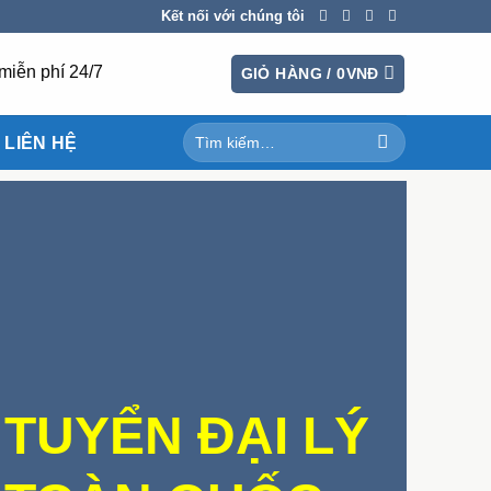
Kết nối với chúng tôi
miễn phí 24/7
GIỎ HÀNG /
0
VNĐ
Tìm
LIÊN HỆ
kiếm:
TUYỂN ĐẠI LÝ