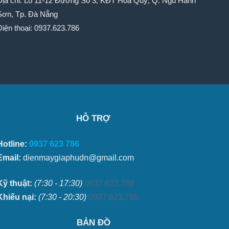
Địa chỉ: Lô 11-12 Đường Số 3, KĐT Hòa Quý, Q. Ngũ Hành
Sơn, Tp. Đà Nẵng
Điện thoại: 0937.623.786
HỖ TRỢ
Hotline:
0937 623 786
Email:
dienmaygiaphudn@gmail.com
Kỹ thuật:
(7:30 - 17:30)
0937.623.786
Khiếu nại:
(7:30 - 20:30)
0937.623.786
BẢN ĐỒ