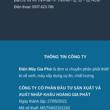
Địa chỉ: 09 Võ Thị Phải - P. Thới An - Q. 12 - Tp. HCM
Điện thoại: 0937.623.786
THÔNG TIN CÔNG TY
Điện Máy Gia Phú
là đơn vị chuyên phân phối thiết
bị vệ sinh, máy xây dựng uy tín, chất lượng
CÔNG TY CỔ PHẦN ĐẦU TƯ SẢN XUẤT VÀ
XUẤT NHẬP KHẨU HOÀNG GIA PHÁT
Ngày thành lập: 27/05/2021
Mã số thuế: MST0402101181